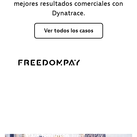
mejores resultados comerciales con
Dynatrace.
Ver
todos
los
casos
“Dynatrace es fundamental
para que FreedomPay pueda
gestionar sus riesgos
tecnológicos y empresariales.“
—
Mark Tomlinson
, FreedomPay