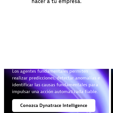
hacer a tu empresa.
Aproveche los
conocimientos
determinísticos para
actuar en tiempo real
Los agentes fundamentales permiten
realizar predicciones, detectar anomalías e
identificar las causas fundamentales para
impulsar una acción automatizada fiable.
Conozca
Dynatrace
Intelligence