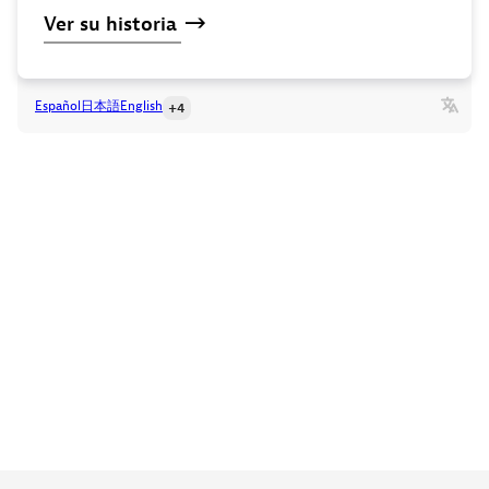
Ver
su
historia
Español
日本語
English
+4