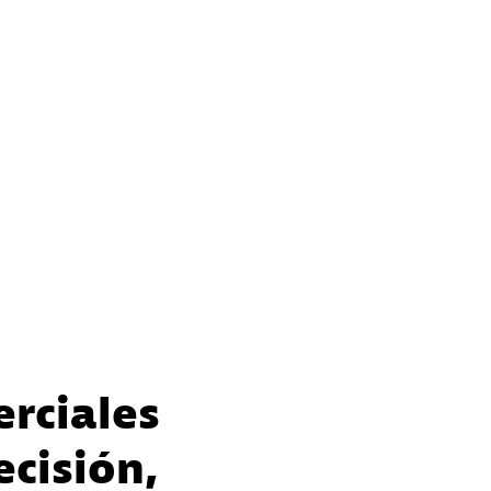
erciales
ecisión,