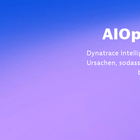
AIOp
Dynatrace Intell
Ursachen, sodas