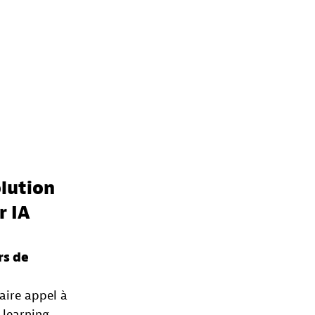
olution
r IA
rs de
aire appel à
 learning.