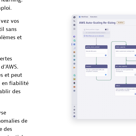
ploi.
lvez vos
il sans
blèmes et
ertes
S d’AWS.
s et peut
en fiabilité
ablir des
yse
anomalies de
e des