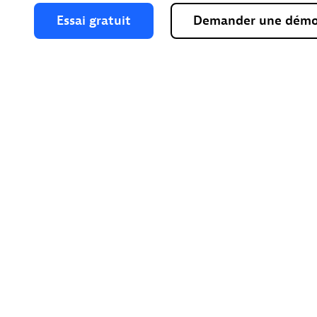
Essai
gratuit
Demander
une
dém