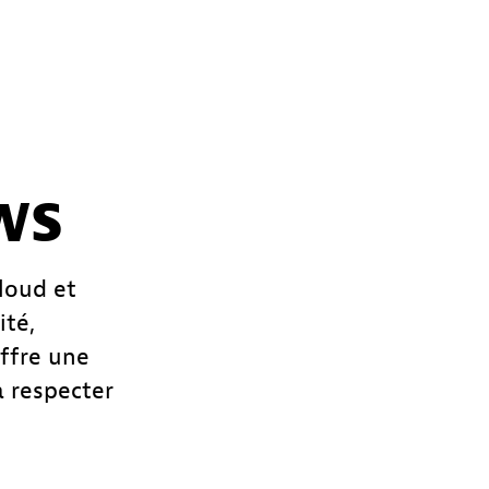
AWS
loud et
ité,
offre une
à respecter