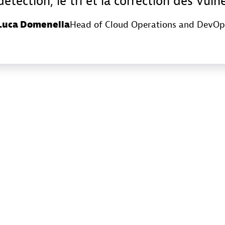
détection, le tri et la correction des vulné
Luca Domenella
Head of Cloud Operations and DevOp