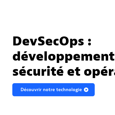
DevSecOps :
développement
sécurité et opé
Découvrir
notre
technologie