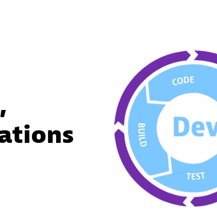
,
rations