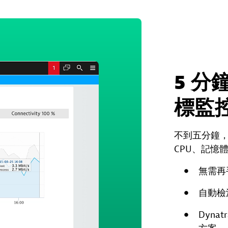
5 
標監
不到五分鐘，
CPU、記憶
無需再
自動檢
Dyn