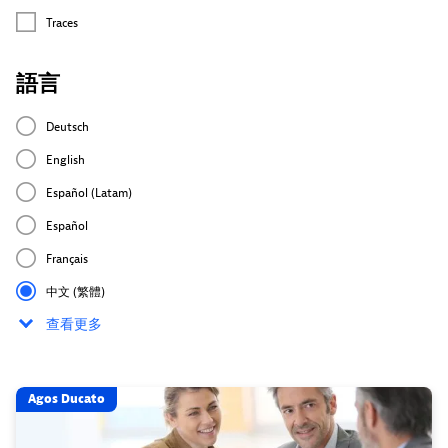
Traces
語言
Deutsch
English
Español (Latam)
Español
Français
中文 (繁體)
查看更多
Agos Ducato