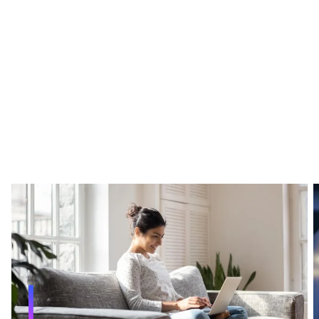
“Mit Dynatrace können wir
sicherstellen, dass unsere
Anwendungen rund um die Uhr
wie vorgesehen funktionieren.“
—
Wend Müller
, Provinzial
Watch
video
Weitere
Informationen