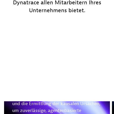
Dynatrace allen Mitarbeitern Ihres
Unternehmens bietet.
Nutzen Sie
deterministische
Erkenntnisse, um in
Echtzeit Maßnahmen zu
ergreifen
Grundlegende Agenten ermöglichen
Vorhersagen, die Erkennung von Anomalien
und die Ermittlung der kausalen Ursachen,
um zuverlässige, agentenbasierte