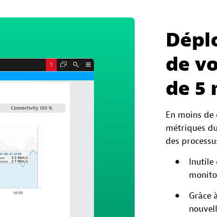
Dépl
de vo
de 5 
En moins de 
métriques du
des processu
Inutil
monito
Grâce 
nouvell