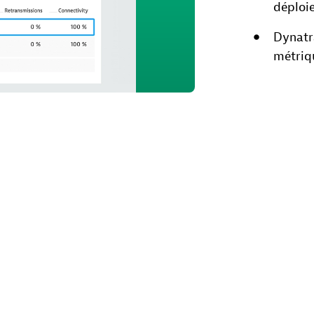
déploi
Dynatra
métriq