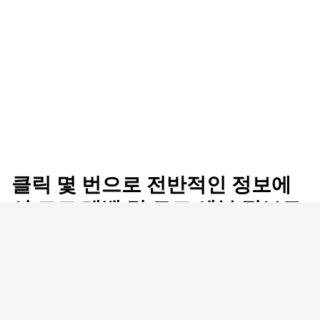
클릭 몇 번으로 전반적인 정보에
서 코드 레벨 및 로그 세부 정보로
전환
Dynatrace Smartscape® 토폴로지 모델은 사용자 경
험과 비즈니스 성과에서 가장 낮은 수준의 인프라에
이르기까지, 풀 스택에서 모든 구성 요소가 어떻게