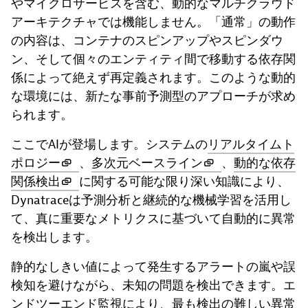
やマイクロサービスを含む、動的なマルチクラウド
アーキテクチャでは機能しません。「通常」の動作
の内容は、コンテナのスピンアップやスピンダウ
ン、そして個々のエンティティ間で移動する依存関
係によって絶えず再定義されます。このような動的
な環境には、新たな事前予測型のアプローチが求め
られます。
ここでAIが登場します。システムの
リアルタイムト
ポロジー
、
多次元ベースライン
、
動的な依存
関係検出
に関する可能な限り深い知識により、
Dynatraceは予測分析と継続的な機械学習を活用し
て、真に重要なメトリクスに基づいて自動的に異常
を検出します。
静的なしきい値によって発生するアラートの嵐や誤
検知を避けながら、未知の問題を検出できます。エ
ンドツーエンド監視により、最も検出の難しい異常