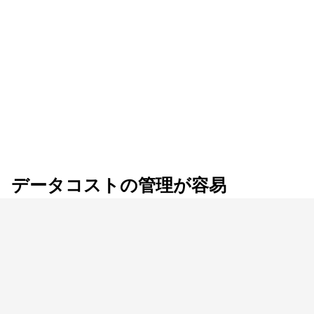
データコストの管理が容易
データの価値に応じて、データのフィルター
処理、変換、管理ができ、取り込みと保存は
完全制御が可能です。
生データは不要で、除外できるフィールドが