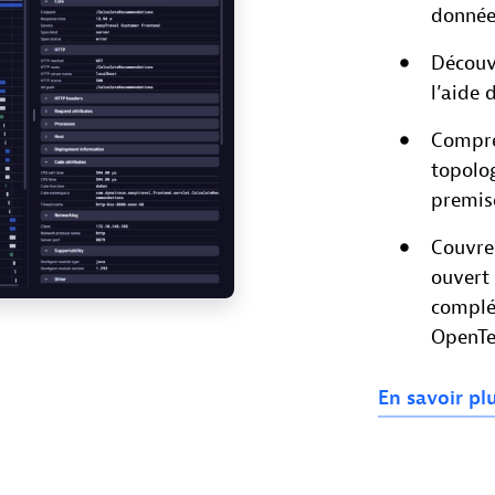
données
Découv
l’aide 
Compre
topolo
premise
Couvre
ouvert 
complé
OpenTe
En
savoir
pl