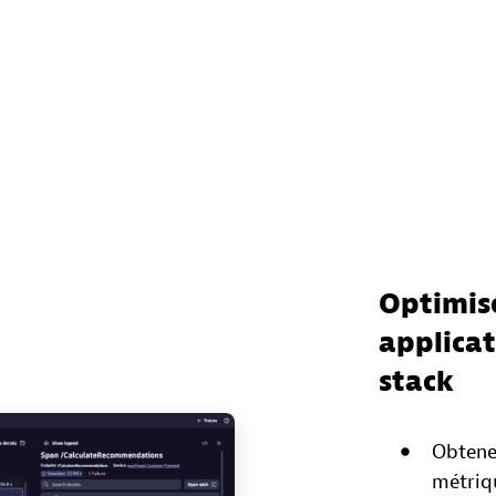
Optimis
applicat
stack
Obtenez
métriqu