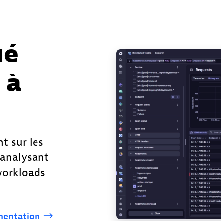
ué
 à
nt sur les
 analysant
workloads
mentation