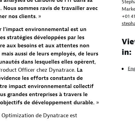
s analyses de carbone de l’IT dans sa
Steph
. Nous sommes ravis de travailler avec
Marke
er nos clients
. »
+01 41
steph
 l’impact environnemental est un
 stratégies développées par les
Vie
re aux besoins et aux attentes non
in:
 mais aussi de leurs employés, de leurs
unautés dans lesquelles elles opèrent
,
Eng
Product Officer chez Dynatrace.
La
évidence les efforts constants de
tre impact environnemental collectif
plus grandes entreprises à travers le
 objectifs de développement durable.
»
n Optimization de Dynatrace est