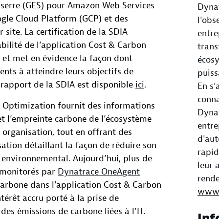
e serre (GES) pour Amazon Web Services
Dynat
ogle Cloud Platform (GCP) et des
l'obs
site. La certification de la SDIA
entre
iabilité de l’application Cost & Carbon
trans
 et met en évidence la façon dont
écos
ents à atteindre leurs objectifs de
puiss
rapport de la SDIA est disponible
ici
.
En s’
conna
 Optimization fournit des informations
Dyna
 et l’empreinte carbone de l’écosystème
entre
 organisation, tout en offrant des
d'aut
tion détaillant la façon de réduire son
rapi
t environnemental. Aujourd’hui, plus de
leur 
 monitorés par
Dynatrace OneAgent
rende
carbone dans l’application Cost & Carbon
www.
térêt accru porté à la prise de
 des émissions de carbone liées à l’IT.
Inf