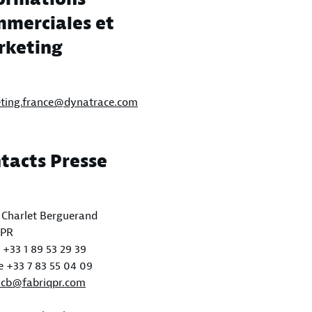
merciales et
rketing
ting.france@dynatrace.com
tacts Presse
s Charlet Berguerand
qPR
+33 1 89 53 29 39
e +33 7 83 55 04 09
s.cb@fabriqpr.com