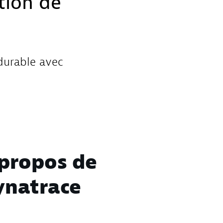
tion de
 durable avec
propos de
ynatrace