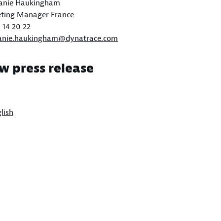
anie Haukingham
ting Manager France
 14 20 22
anie.haukingham@dynatrace.com
w press release
lish