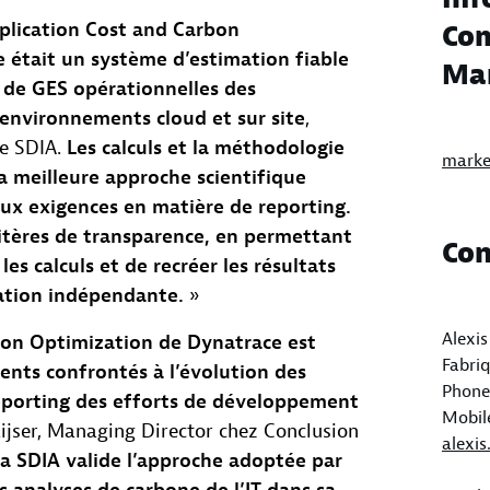
pplication Cost and Carbon
Com
 était un système d’estimation fiable
Ma
s de GES opérationnelles des
s environnements cloud et sur site
,
de SDIA.
Les calculs et la méthodologie
marke
la meilleure approche scientifique
ux exigences en matière de reporting.
itères de transparence, en permettant
Con
es calculs et de recréer les résultats
cation indépendante.
»
Alexi
bon Optimization de Dynatrace est
Fabri
ients confrontés à l’évolution des
Phone 
eporting des efforts de développement
Mobil
aijser, Managing Director chez Conclusion
alexi
 la SDIA valide l’approche adoptée par