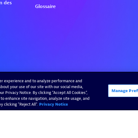
ser experience and to analyze performance and
bout your use of our site with our social media,
Manage Pref
r Privacy Notice. By clicking “Accept All Cookies”,
 to enhance site navigation, analyze site usage, and
 clicking "Reject All".
Privacy Notice