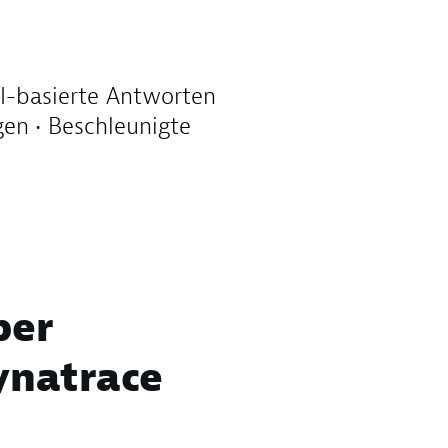
AI-basierte Antworten
en • Beschleunigte
ber
ynatrace