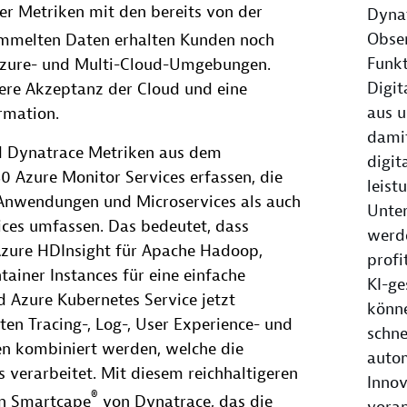
er Metriken mit den bereits von der
Dynat
Obser
mmelten Daten erhalten Kunden noch
Funkt
e Azure- und Multi-Cloud-Umgebungen.
Digi
lere Akzeptanz der Cloud und eine
aus u
ormation.
dami
rd Dynatrace Metriken aus dem
digit
0 Azure Monitor Services erfassen, die
leist
Anwendungen und Microservices als auch
Unte
ices umfassen. Das bedeutet, dass
werd
Azure HDInsight für Apache Hadoop,
profi
ainer Instances für eine einfache
KI-ge
d Azure Kubernetes Service jetzt
könne
ten Tracing-, Log-, User Experience- und
schne
n kombiniert werden, welche die
auto
 verarbeitet. Mit diesem reichhaltigeren
Innov
®
en Smartcape
von Dynatrace, das die