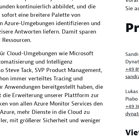
voran
Kunden kontinuierlich abbildet, und die
Sie a
sofort eine breitere Palette von
n Azure-Umgebungen identifizieren und
P
zisere Antworten liefern. Damit sparen
 Ressourcen.
 für Cloud-Umgebungen wie Microsoft
Sandra
omatisierung und Intelligenz
Dynat
+49 8
, so Steve Tack, SVP Product Management,
sandr
hon immer verteiltes Tracing und
ür Anwendungen bereitgestellt haben, die
Lukas 
t die Erweiterung unserer Plattform zur
Piabo
en von allen Azure Monitor Services den
+49 3
zure, mehr Dienste in die Cloud zu
dynat
ler, mit größerer Sicherheit und weniger
Vie