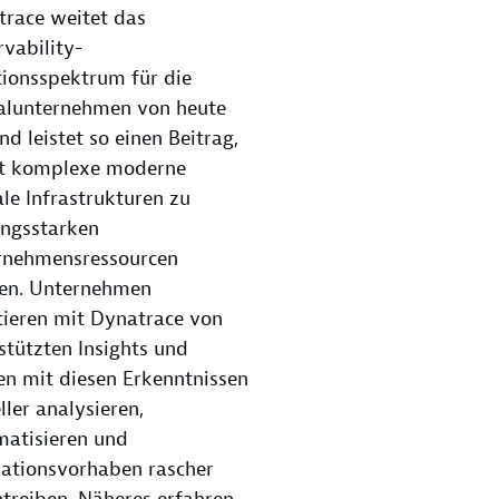
race weitet das
vability-
ionsspektrum für die
talunternehmen von heute
nd leistet so einen Beitrag,
t komplexe moderne
ale Infrastrukturen zu
ungsstarken
rnehmensressourcen
en. Unternehmen
tieren mit Dynatrace von
stützten Insights und
n mit diesen Erkenntnissen
ller analysieren,
matisieren und
ationsvorhaben rascher