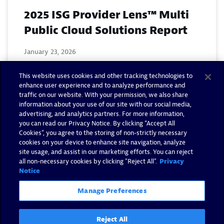
2025 ISG Provider Lens™ Multi
Public Cloud Solutions Report
January 23, 2026
This website uses cookies and other tracking technologies to
Read now
enhance user experience and to analyze performance and
traffic on our website. With your permission, we also share
information about your use of our site with our social media,
advertising, and analytics partners. For more information,
you can read our Privacy Notice. By clicking “Accept All
Cookies”, you agree to the storing of non-strictly necessary
cookies on your device to enhance site navigation, analyze
site usage, and assist in our marketing efforts. You can reject
all non-necessary cookies by clicking "Reject All".
Privacy
2025 Gartner® Peer Insights™
Notice
Voice of the Customer for
Manage Preferences
Observability Platforms
Reject All
December 24, 2025