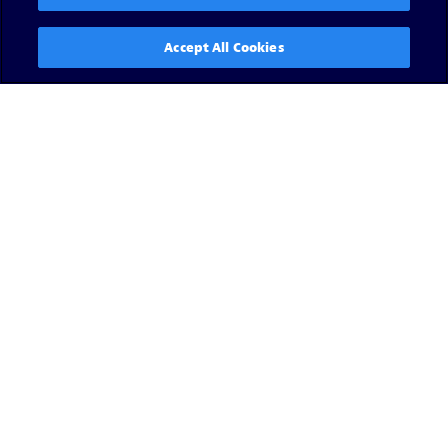
Accept All Cookies
Read now
View all
Ressources média