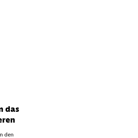
m das
eren
in den