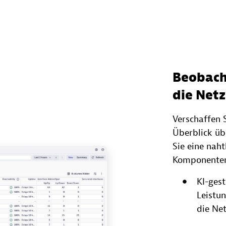
Beobach
die Net
Verschaffen 
Überblick üb
Sie eine nah
Komponenten
KI-ges
Leistu
die Ne