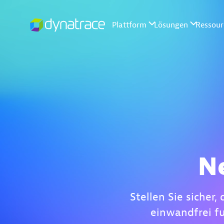
N
Stellen Sie sicher
einwandfrei f