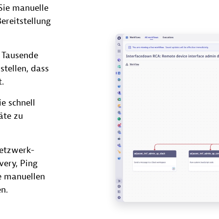
ie manuelle
ereitstellung
 Tausende
stellen, dass
.
e schnell
äte zu
Netzwerk-
ery, Ping
e manuellen
n.