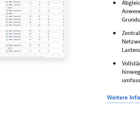
Abglei
Anwend
Grundu
Zentra
Netzwe
Lasten
Vollst
hinweg,
umfass
Weitere
Inf