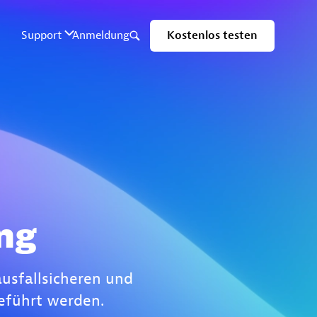
ng
ausfallsicheren und
eführt werden.