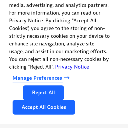
SRE, fornecendo insights úteis para
media, advertising, and analytics partners.
manter e melhorar a confiabilidade do
For more information, you can read our
Privacy Notice. By clicking “Accept All
sistema.
Cookies”, you agree to the storing of non-
strictly necessary cookies on your device to
Ventsi Trendafilov
enhance site navigation, analyze site
Business Continuity Manager
, Coca-Cola Hellenic
usage, and assist in our marketing efforts.
Beverage Company
You can reject all non-necessary cookies by
clicking "Reject All".
Privacy Notice
Manage
Preferences
Reject
All
Accept
All
Cookies