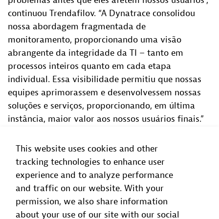
problemas antes que eles afetem nossos usuários”,
continuou Trendafilov. “A Dynatrace consolidou
nossa abordagem fragmentada de
monitoramento, proporcionando uma visão
abrangente da integridade da TI – tanto em
processos inteiros quanto em cada etapa
individual. Essa visibilidade permitiu que nossas
equipes aprimorassem e desenvolvessem nossas
soluções e serviços, proporcionando, em última
instância, maior valor aos nossos usuários finais.”
This website uses cookies and other
tracking technologies to enhance user
experience and to analyze performance
and traffic on our website. With your
A observabilidade constitui a base para
permission, we also share information
a criação de nossa equipe e práticas de
about your use of our site with our social