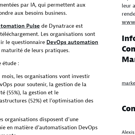
imentées par IA, qui permettent aux
leur 
ondre aux besoins business.
rende
www.
tomation Pulse
de Dynatrace est
téléchargement. Les organisations sont
Inf
lir le questionnaire
DevOps automation
Com
 maturité de leurs pratiques.
Ma
e étude :
 mois, les organisations vont investir
marke
Ops pour soutenir, la gestion de la
té (55%), la gestion et le
structures (52%) et l’optimisation des
Con
s organisations disposent d’une
inie en matière d’automatisation DevOps
Alexi