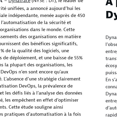
À 
rt
–
Dynatrace
(NYSE : DT), le leader de
rité unifiées, a annoncé aujourd’hui les
D
iale indépendante, menée auprès de 450
l’automatisation de la sécurité et
organisations dans le monde. Cette
issements des organisations en matière
Dynat
rnissent des bénéfices significatifs,
l'obs
 de la qualité des logiciels, une
entre
s de déploiement, et une baisse de 55%
trans
s la plupart des organisations, les
écos
 DevOps n’en sont encore qu’aux
puiss
. L’absence d’une stratégie clairement
En s’
atisation DevOps, la prévalence de
conna
et les défis liés à l’analyse des données
Dyna
té, les empêchent en effet d’optimiser
entre
nts. Cette étude souligne ainsi
d'aut
s pratiques d’automatisation à la fois
rapi