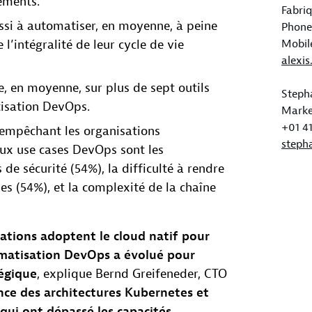
ements.
Fabri
ssi à automatiser, en moyenne, à peine
Phone 
 l’intégralité de leur cycle de vie
Mobil
alexi
, en moyenne, sur plus de sept outils
Steph
tisation DevOps.
Marke
+01 41
 empêchant les organisations
steph
ux use cases DevOps sont les
de sécurité (54%), la difficulté à rendre
es (54%), et la complexité de la chaîne
ations adoptent le cloud natif pour
utomatisation DevOps a évolué pour
tégique
, explique Bernd Greifeneder, CTO
nce des architectures Kubernetes et
qui ont dépassé les capacités