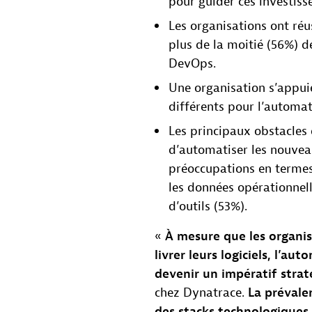
pour guider ces investiss
Les organisations ont réu
plus de la moitié (56%) de
DevOps.
Une organisation s’appuie
différents pour l’automa
Les principaux obstacles
d’automatiser les nouvea
préoccupations en termes 
les données opérationnell
d’outils (53%).
«
À mesure que les organis
livrer leurs logiciels, l’a
devenir un impératif stra
chez Dynatrace.
La prévale
des stacks technologiques 