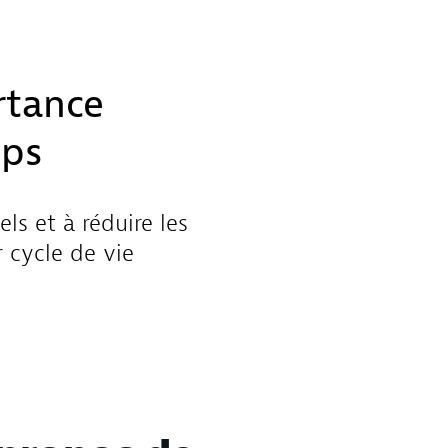
rtance
Ops
ls et à réduire les
 cycle de vie