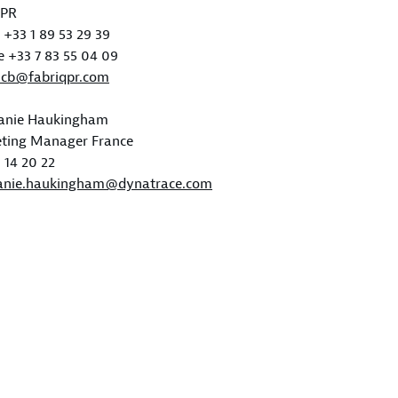
qPR
+33 1 89 53 29 39
e +33 7 83 55 04 09
s.cb@fabriqpr.com
anie Haukingham
ting Manager France
 14 20 22
anie.haukingham@dynatrace.com