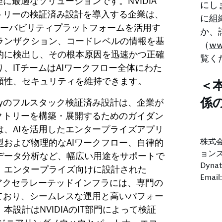
に最適なソリューションです。NVIDIA
にしま
トリーの検証済み設計を導入する企業は、
に組
型オブザーバビリティプラットフォームを活用す
か、
ランザクション、コードレベルの情報を基
（
ww
的に検出し、その根本原因を迅速かつ正確
覧く
、ITチームはAIワークフロー全体にわた
頼性、セキュリティを維持できます。
＜
係
AI Factoryのフルスタック検証済み設計は、企業が
クトリーを構築・展開するためのガイダン
、AIを活用したエンタープライズアプリ
株式
および物理的なAIワークフロー、自律的
ョン
データ分析など、幅広い用途をサポートで
Dyn
。エンタープライズ向けに設計された
Email
アクセラレーテッドインフラには、専門の
ており、シームレスな運用と高いパフォー
設計はNVIDIAのIT部門によって検証