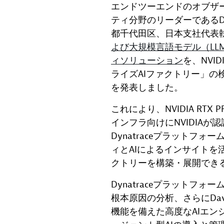
エンドツーエンドのオブザ
ティ分野のリーダーであるDyna
都千代田区、日本支社代表
よび大規模言語モデル（LL
ィソリューション
を、NVI
ライズAIファクトリー」の
を発表しました。
これにより、NVIDIA RTX P
インフラ向けにNVIDIA
Dynatraceプラットフ
ィとAIによるインサイトを
クトリーを構築・展開でき
Dynatraceプラットフ
根本原因の分析、さらにDavi
機能を備えた高度なAIエンジン