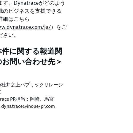
す。Dynatraceがどのよう
織のビジネスを支援できる
詳細はこちら
w.dynatrace.com/ja/
）をご
ださい。
本件に関する報道関
のお問い合わせ先＞
会社井之上パブリックリレーシ
ズ
atrace PR担当：岡崎、馬宮
:
dynatrace@inoue-pr.com