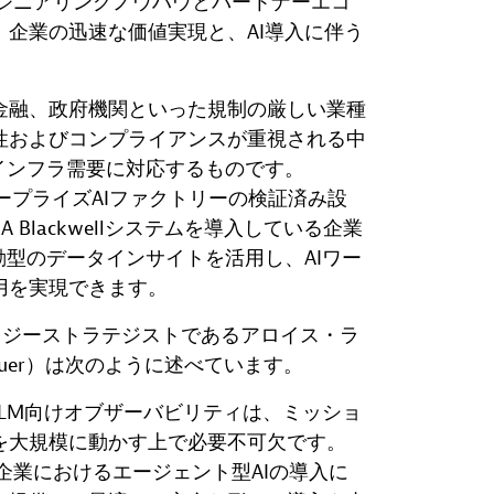
エンジニアリングノウハウとパートナーエコ
企業の迅速な価値実現と、AI導入に伴う
。
金融、政府機関といった規制の厳しい業種
性およびコンプライアンスが重視される中
インフラ需要に対応するものです。
 エンタープライズAIファクトリーの検証済み設
A Blackwellシステムを導入している企業
動型のデータインサイトを活用し、AIワー
用を実現できます。
クノロジーストラテジストであるアロイス・ラ
tbauer）は次のように述べています。
LLM向けオブザーバビリティは、ミッショ
を大規模に動かす上で必要不可欠です。
、企業におけるエージェント型AIの導入に