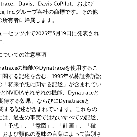
ynatrace、Davis、Davis CoPilot、および
trace, Inc.グループ各社の商標です。その他
の所有者に帰属します。
ーセッツ州で2025年5月19日に発表され
す。
についての注意事項
raceの機能やDynatraceを使用するこ
関する記述を含む、1995年私募証券訴訟
の「将来予想に関する記述」が含まれてい
とNVIDIAそれぞれの機能、Dynatraceと
期待する効果、ならびにDynatraceと
果に関する記述が含まれています。これらの
には、過去の事実ではないすべての記述、
、「予想」、「意図」、「計画」、「確
、および類似の意味の言葉によって識別さ