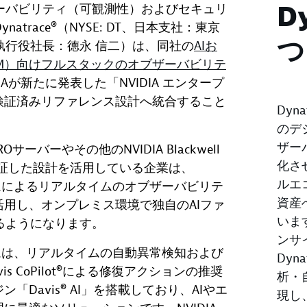
D
ーバビリティ（可観測性）およびセキュリ
trace®（NYSE: DT、日本支社：東京
つ
執行役社長：徳永 信二）は、同社の
AIお
M）向けフルスタックのオブザーバビリテ
DIAが新たに発表した「NVIDIA エンタープ
検証済みリファレンス設計へ統合すること
Dyn
のデ
ザー
ROサーバーやその他のNVIDIA Blackwell
化さ
が認証した設計を活用している企業は、
ルエ
ォームによるリアルタイムのオブザーバビリテ
資産
活用し、オンプレミス環境で独自のAIファ
いま
るようになります。
ンサ
ォームは、リアルタイムの自動異常検知および
Dyn
s CoPilot®による修復アクションの推奨
析・
「Davis® AI」を搭載しており、AIやエ
現し