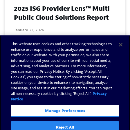
2025 ISG Provider Lens™ Multi
Public Cloud Solutions Report
January 23, 2026
This website uses cookies and other tracking technologies to
Read now
enhance user experience and to analyze performance and
traffic on our website. With your permission, we also share
information about your use of our site with our social media,
advertising, and analytics partners. For more information,
you can read our Privacy Notice. By clicking “Accept All
Cookies”, you agree to the storing of non-strictly necessary
cookies on your device to enhance site navigation, analyze
site usage, and assist in our marketing efforts. You can reject
all non-necessary cookies by clicking "Reject All".
Privacy
2025 Gartner® Peer Insights™
Notice
Voice of the Customer for
Manage Preferences
Observability Platforms
Reject All
December 24, 2025