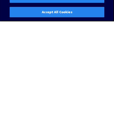
Accept All Cookies
Read now
View all
Ressources média