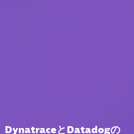
DynatraceとDatadogの