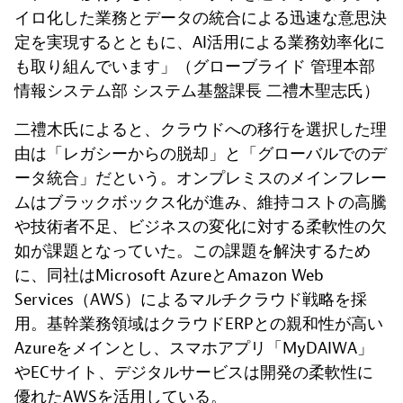
イロ化した業務とデータの統合による迅速な意思決
定を実現するとともに、AI活用による業務効率化に
も取り組んでいます」（グローブライド 管理本部
情報システム部 システム基盤課長 二禮木聖志氏）
二禮木氏によると、クラウドへの移行を選択した理
由は「レガシーからの脱却」と「グローバルでのデ
ータ統合」だという。オンプレミスのメインフレー
ムはブラックボックス化が進み、維持コストの高騰
や技術者不足、ビジネスの変化に対する柔軟性の欠
如が課題となっていた。この課題を解決するため
に、同社はMicrosoft AzureとAmazon Web
Services（AWS）によるマルチクラウド戦略を採
用。基幹業務領域はクラウドERPとの親和性が高い
Azureをメインとし、スマホアプリ「MyDAIWA」
やECサイト、デジタルサービスは開発の柔軟性に
優れたAWSを活用している。