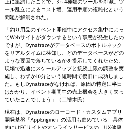
上に集約したことで、3～4種類のツールを削減。ツ
ール乱立によるコスト増、運用手順の複雑化という
問題が解消された。
「釣り用品のイベント開催中にアクセス集中によっ
てWebサイトがダウンするという事態が発生したの
ですが、Dynatraceがデータベースのボトルネック
をリアルタイムに検知し、どのデータベースがどの
ような要因で落ちているかを提示してくれたため、
現場で迅速にスケールアップと接続上限の調整を実
施し、わずか10分という短時間で復旧に成功しまし
た。もしDynatraceがなければ、原因の特定に半日
はかかり、イベント期間中の売上機会を大きく失っ
ていたことでしょう」（二禮木氏）
現在は、Dynatraceのローコード・カスタムアプリ
開発基盤「AppEngine」の活用も進めている。具体
的にはECサイトやオンラインサービスの「UX健康