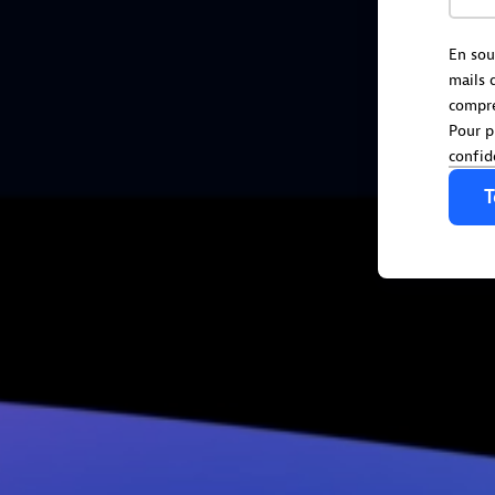
En sou
mails 
compr
Pour p
confid
T