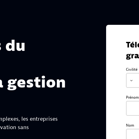
s du
Tél
gra
Civilité
a gestion
Prénom
plexes, les entreprises
Nom
ovation sans