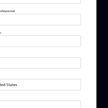
rofessionnel
n
ted States