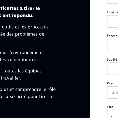
icultés à tirer le
Email p
s ont répondu.
s outils et les processus
iée des problèmes de
Fonctio
pour l'environnement
les vulnérabilités.
Société
i toutes les équipes
ravailler.
Pays
plus et comprendre le rôle
Uni
e la sécurité pour tirer le
État