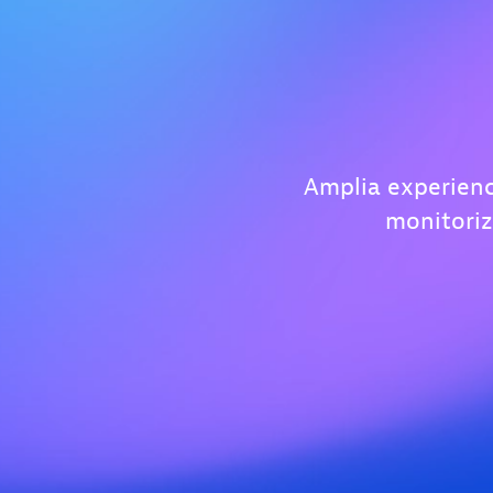
Amplia experienc
monitoriza