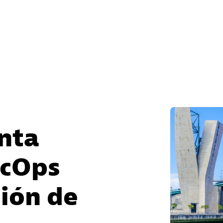
nta
ecOps
ción de