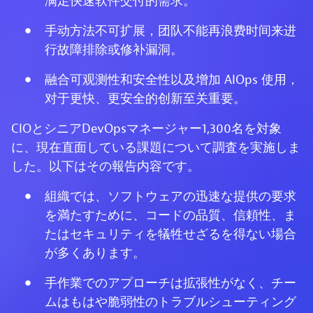
满足快速软件交付的需求。
手动方法不可扩展，团队不能再浪费时间来进
行故障排除或修补漏洞。
融合可观测性和安全性以及增加 AIOps 使用，
对于更快、更安全的创新至关重要。
CIOとシニアDevOpsマネージャー1,300名を対象
に、現在直面している課題について調査を実施しま
した。以下はその報告内容です。
組織では、ソフトウェアの迅速な提供の要求
を満たすために、コードの品質、信頼性、ま
たはセキュリティを犠牲せざるを得ない場合
が多くあります。
手作業でのアプローチは拡張性がなく、チー
ムはもはや脆弱性のトラブルシューティング