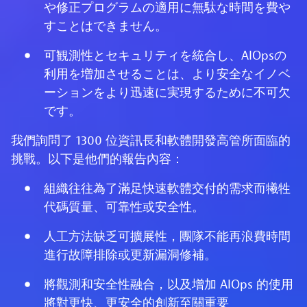
や修正プログラムの適用に無駄な時間を費や
すことはできません。
可観測性とセキュリティを統合し、AIOpsの
利用を増加させることは、より安全なイノベ
ーションをより迅速に実現するために不可欠
です。
我們詢問了 1300 位資訊長和軟體開發高管所面臨的
挑戰。以下是他們的報告內容：
組織往往為了滿足快速軟體交付的需求而犧牲
代碼質量、可靠性或安全性。
人工方法缺乏可擴展性，團隊不能再浪費時間
進行故障排除或更新漏洞修補。
將觀測和安全性融合，以及增加 AIOps 的使用
將對更快、更安全的創新至關重要