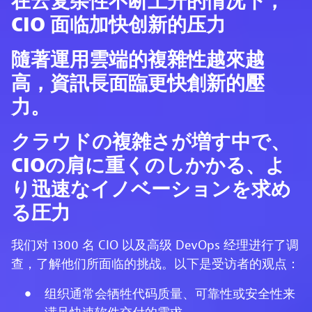
在云复杂性不断上升的情况下，
CIO 面临加快创新的压力
隨著運用雲端的複雜性越來越
高，資訊長面臨更快創新的壓
力。
クラウドの複雑さが増す中で、
CIOの肩に重くのしかかる、よ
り迅速なイノベーションを求め
る圧力
我们对 1300 名 CIO 以及高级 DevOps 经理进行了调
查，了解他们所面临的挑战。以下是受访者的观点：
组织通常会牺牲代码质量、可靠性或安全性来