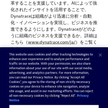
革することを支援しています。AIによって強
化されたインサイトを活用することで、
Dynatraceは組織がより迅速に分析・自動
化・イノベーションを実現し、ビジネスを推
進できるようにします。Dynatraceがどのよ
うに組織のビジネスを支援できるか、詳細は
こちら（
www.dynatrace.com/ja/
）をご覧く
ださい。
This website uses cookies and other tracking technologies to
enhance user experience and to analyze performance and
＜本件に関する報道関係のお問
traffic on our website. With your permission, we also share
information about your use of our site with our social media,
い合わせ先＞
advertising, and analytics partners. For more information,
you can read our Privacy Notice. By clicking “Accept All
Cookies”, you agree to the storing of non-strictly necessary
cookies on your device to enhance site navigation, analyze
株式会社井之上パブリックリレーションズ
site usage, and assist in our marketing efforts. You can reject
Dynatrace PR担当：岡崎、馬宮
all non-necessary cookies by clicking "Reject All".
Privacy
Notice
Email:
dynatrace@inoue-pr.com