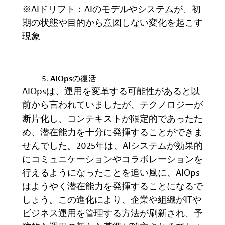
※AIドリフト：AI
のモデルやシステムが、初
期の状態や目的から意図しない変化を起こす
現象
AIOps
の復活
AIOps
は、運用を変革する可能性があると以
前から言われていましたが、テクノロジーが
断片化し、コンテキストが限定的であったた
め、潜在能力を十分に発揮することができま
せんでした。
2025
年は、
AI
システムが効果的
にコミュニケーションやコラボレーションを
行えるようになったことを追い風に、
AIOps
はようやく潜在能力を発揮することになるで
しょう。この進化により、企業や組織が
IT
や
ビジネス運用を管理する方法が刷新され、予