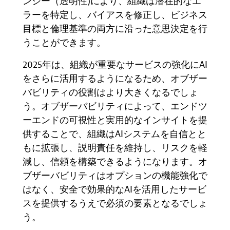
ンシー
（
透明性
)
により、組織は潜在的なエ
ラーを特定し、バイアスを修正し、ビジネス
目標と倫理基準の両方に沿った意思決定を行
うことができます。
2025
年は、組織が重要なサービスの強化に
AI
をさらに活用するようになるため、オブザー
バビリティの役割はより大きくなるでしょ
う。オブザーバビリティによって、エンドツ
ーエンドの可視性と実用的なインサイトを提
供することで、組織は
AI
システムを自信とと
もに拡張し、説明責任を維持し、リスクを軽
減し、信頼を構築できるようになります。オ
ブザーバビリティはオプションの機能強化で
はなく、安全で効果的な
AI
を活用したサービ
スを提供するうえで必須の要素となるでしょ
う。