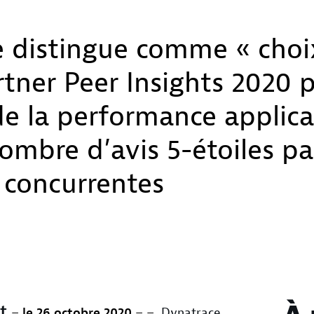
 distingue comme « choix
rtner Peer Insights 2020 p
e la performance applicat
ombre d’avis 5-étoiles p
s concurrentes
rt
–
le 26
octobre
2020
– –
Dynatrace