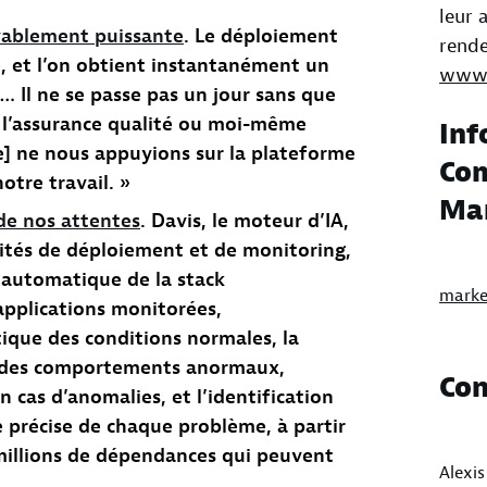
leur 
yablement puissante
. Le déploiement
rende
 et l’on obtient instantanément un
www.
é… Il ne se passe pas un jour sans que
, l’assurance qualité ou moi-même
Inf
e] ne nous appuyions sur la plateforme
Com
otre travail. »
Ma
de nos attentes
. Davis, le moteur d’IA,
vités de déploiement et de monitoring,
 automatique de la stack
marke
applications monitorées,
ique des conditions normales, la
 des comportements anormaux,
Con
n cas d’anomalies, et l’identification
 précise de chaque problème, à partir
 millions de dépendances qui peuvent
Alexi