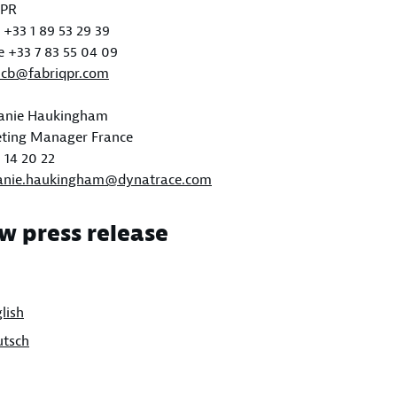
qPR
+33 1 89 53 29 39
e +33 7 83 55 04 09
s.cb@fabriqpr.com
anie Haukingham
ting Manager France
 14 20 22
anie.haukingham@dynatrace.com
w press release
lish
utsch