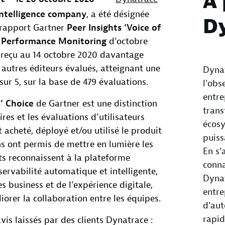
À 
intelligence company
, a été désignée
D
 rapport Gartner
Peer Insights ‘Voice of
n Performance Monitoring
d’octobre
i reçu au 14 octobre 2020 davantage
s autres éditeurs évalués, atteignant une
Dynat
ur 5, sur la base de 479 évaluations.
l'obs
entre
’ Choice
de Gartner est une distinction
trans
es et les évaluations d’utilisateurs
écos
 acheté, déployé et/ou utilisé le produit
puiss
ns ont permis de mettre en lumière les
En s’
nts reconnaissent à la plateforme
conna
rvabilité automatique et intelligente,
Dyna
es business et de l’expérience digitale,
entre
iorer la collaboration entre les équipes.
d'aut
rapi
is laissés par des clients Dynatrace :