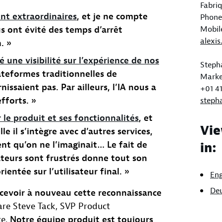
Fabri
ont extraordinaires
, et je ne compte
Phone 
us ont évité des temps d’arrêt
Mobil
alexi
. »
une visibilité sur l’expérience de nos
Steph
ateformes traditionnelles de
Marke
issaient pas. Par ailleurs, l’IA nous a
+01 41
fforts. »
steph
 le produit et ses fonctionnalités
, et
Vie
lle il s’intègre avec d’autres services,
t qu’on ne l’imaginait… Le fait de
in:
isateurs sont frustrés donne tout son
entée sur l’utilisateur final. »
Eng
De
cevoir à nouveau cette reconnaissance
lare Steve Tack, SVP Product
ce.
Notre équipe produit est toujours