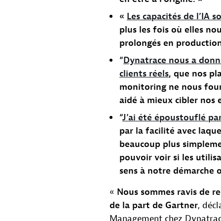
«
Les capacités de l’IA s
plus les fois où elles no
prolongés en production
“
Dynatrace nous a donné 
clients réels
, que nos pl
monitoring ne nous fourn
aidé à mieux cibler nos e
“
J’ai été époustouflé par
par la facilité avec laque
beaucoup plus simplemen
pouvoir voir si les util
sens à notre démarche ori
«
Nous sommes ravis de re
de la part de Gartner
, déc
Management chez Dynatra