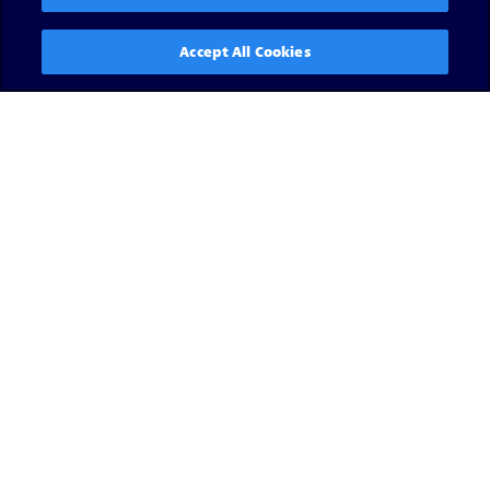
Accept All Cookies
Read now
View all
Ressources média