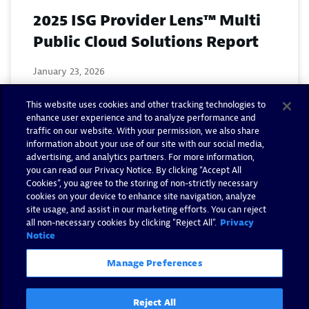
2025 ISG Provider Lens™ Multi
Public Cloud Solutions Report
January 23, 2026
This website uses cookies and other tracking technologies to
Read now
enhance user experience and to analyze performance and
traffic on our website. With your permission, we also share
information about your use of our site with our social media,
advertising, and analytics partners. For more information,
you can read our Privacy Notice. By clicking “Accept All
Cookies”, you agree to the storing of non-strictly necessary
cookies on your device to enhance site navigation, analyze
site usage, and assist in our marketing efforts. You can reject
all non-necessary cookies by clicking "Reject All".
Privacy
2025 Gartner® Peer Insights™
Notice
Voice of the Customer for
Manage Preferences
Observability Platforms
Reject All
December 24, 2025