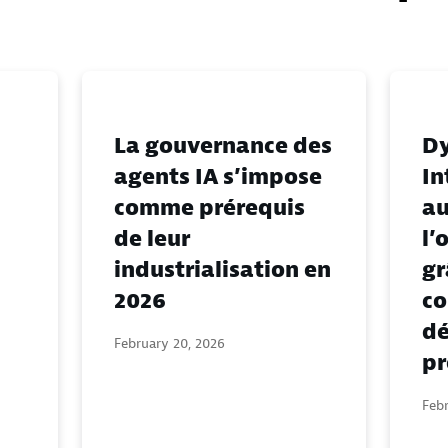
La gouvernance des
Dy
agents IA s’impose
In
comme prérequis
au
de leur
l’
industrialisation en
gr
2026
c
dé
February 20, 2026
pr
Feb