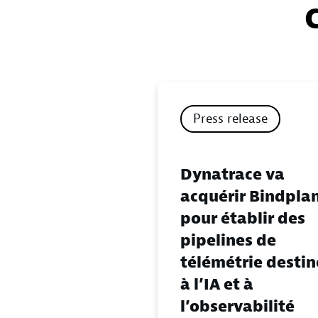
Press release
Dynatrace va
acquérir Bindpla
pour établir des
pipelines de
télémétrie destin
à l’IA et à
l’observabilité