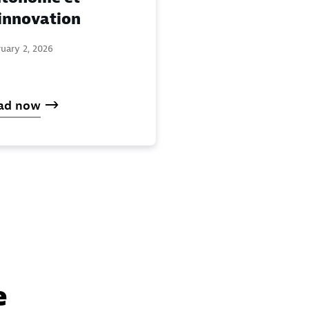
innovation
uary 2, 2026
ad now
e