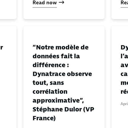
Read now
Re
r
“Notre modèle de
Dy
données fait la
l’
différence :
av
Dynatrace observe
ca
tout, sans
mo
corrélation
ré
approximative”,
Apri
Stéphane Dulor (VP
France)