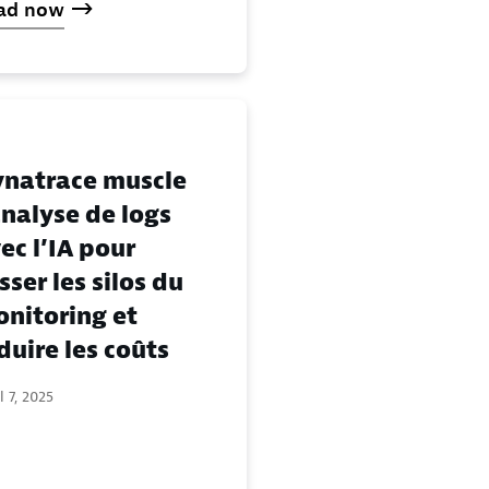
ad now
natrace muscle
analyse de logs
ec l’IA pour
sser les silos du
nitoring et
duire les coûts
l 7, 2025