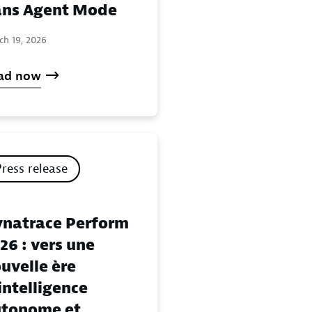
ns Agent Mode
ch 19, 2026
ad now
Press release
natrace Perform
26 : vers une
uvelle ère
intelligence
tonome et