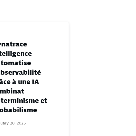
natrace
telligence
tomatise
observabilité
âce à une IA
ombinat
terminisme et
obabilisme
ruary 20, 2026