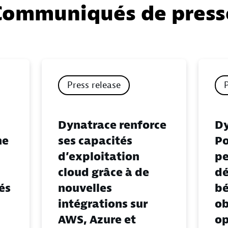
Communiqués de press
Press release
Dynatrace renforce
Dy
ne
ses capacités
P
d’exploitation
pe
cloud grâce à de
dé
és
nouvelles
bé
intégrations sur
ob
AWS, Azure et
op