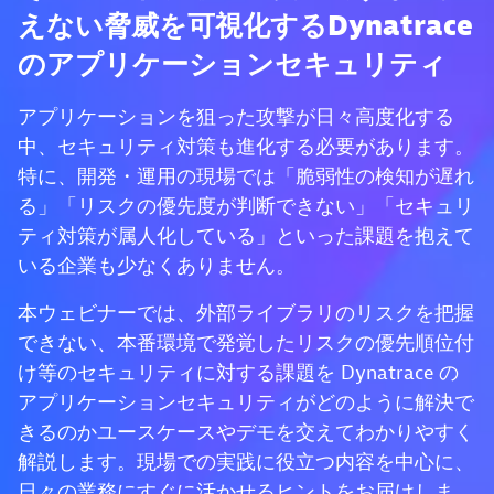
えない脅威を可視化するDynatrace
のアプリケーションセキュリティ
アプリケーションを狙った攻撃が日々高度化する
中、セキュリティ対策も進化する必要があります。
特に、開発・運用の現場では「脆弱性の検知が遅れ
る」「リスクの優先度が判断できない」「セキュリ
ティ対策が属人化している」といった課題を抱えて
いる企業も少なくありません。
本ウェビナーでは、外部ライブラリのリスクを把握
できない、本番環境で発覚したリスクの優先順位付
け等のセキュリティに対する課題を Dynatrace の
アプリケーションセキュリティがどのように解決で
きるのかユースケースやデモを交えてわかりやすく
解説します。現場での実践に役立つ内容を中心に、
日々の業務にすぐに活かせるヒントをお届けしま