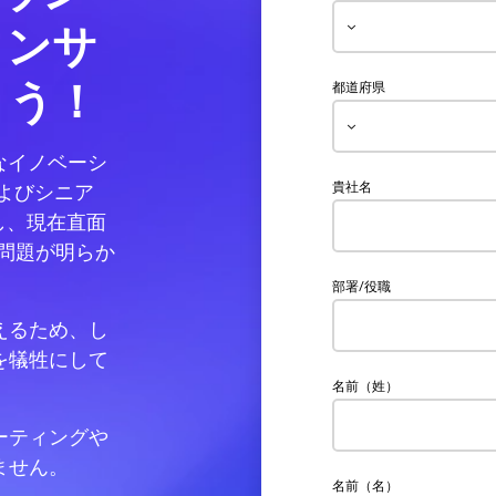
インサ
ょう！
都道府県
なイノベーシ
貴社名
およびシニア
し、現在直面
問題が明らか
部署/役職
えるため、し
を犠牲にして
名前（姓）
ーティングや
ません。
名前（名）