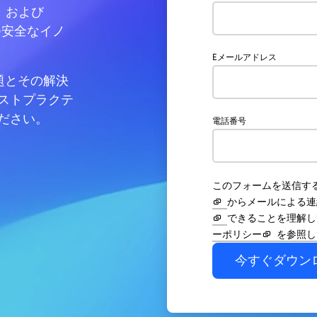
、および
つ安全なイノ
Eメールアドレス
題とその解決
ストプラクテ
ださい。
電話番号
このフォームを送信す
からメールによる連
できることを理解し
ーポリシー
を参照し
今すぐダウン