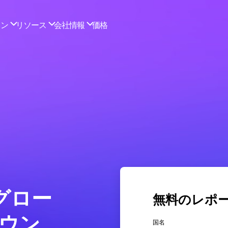
年グロー
無料のレポ
ダウン
国名