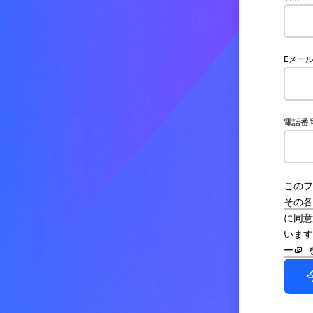
Eメー
電話番
このフ
その各
に同意
います
ー