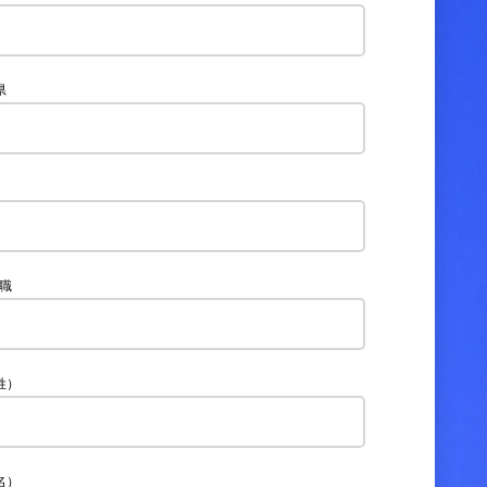
県
役職
姓）
名）