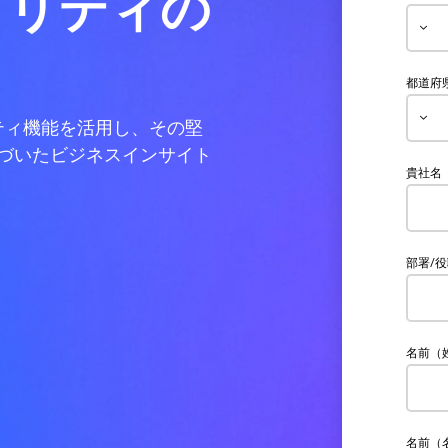
ビリティの
都道府
ビリティ機能を活用し、その堅
づいたビジネスインサイト
貴社名
部署/
名前（
名前（