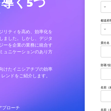
導く5つ
ド
都道府
ジリティを高め、効率化を
しました。しかし、デジタ
貴社名
ジーを企業の業務に統合す
ミュニケーションのあり方
部署/
向けたイニシアチブの効率
トレンドをご紹介します。
名前（
アプローチ
名前（