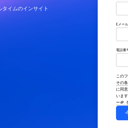
ルタイムのインサイト
Eメー
電話番
このフ
その各
に同意
います
ー