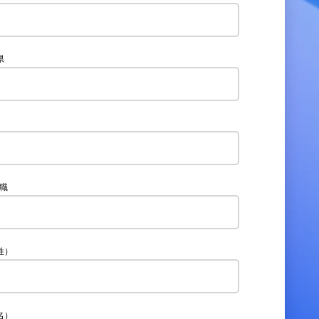
県
役職
姓）
名）