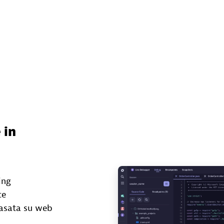
 in
ing
ce
basata su web