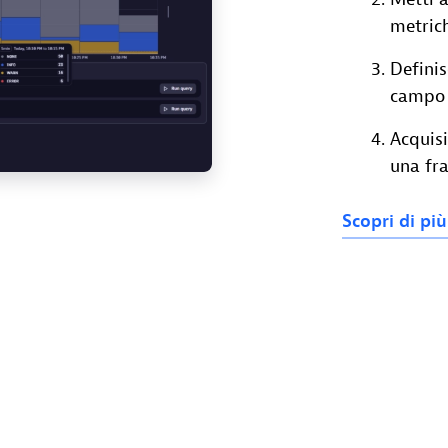
metrich
Definis
campo p
Acquisi
una fra
Scopri
di
pi