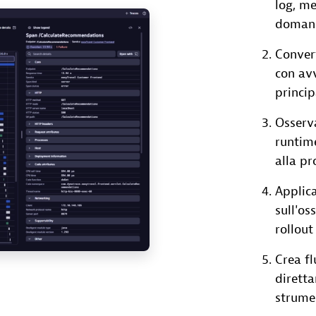
log, me
domand
Convert
con avv
princip
Osserv
runtim
alla p
Applica
sull'os
rollout
Crea fl
diretta
strume