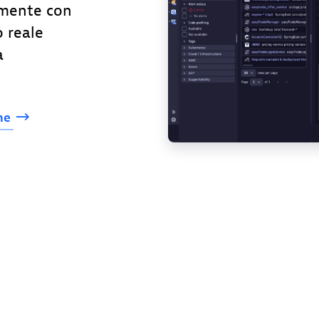
amente con
o reale
a
ne