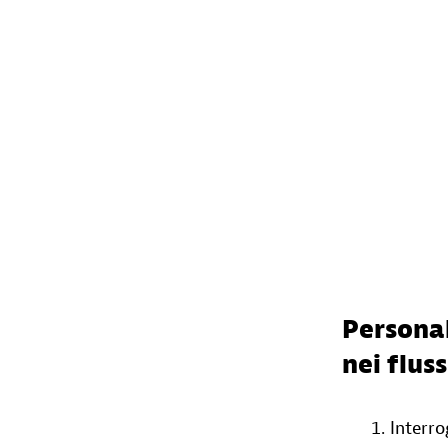
Personal
nei flus
Interro