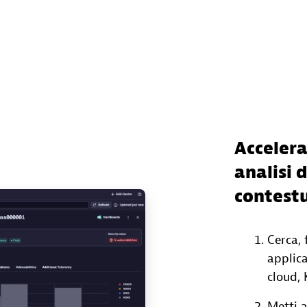
Accelera
analisi d
contestu
Cerca, 
applica
cloud, 
Metti a