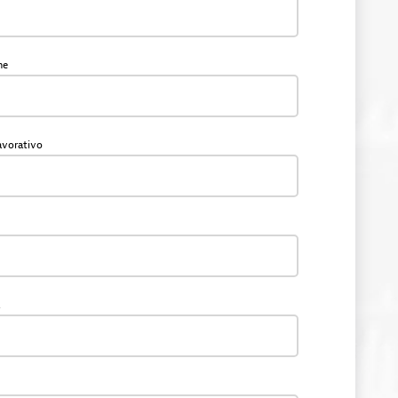
me
lavorativo