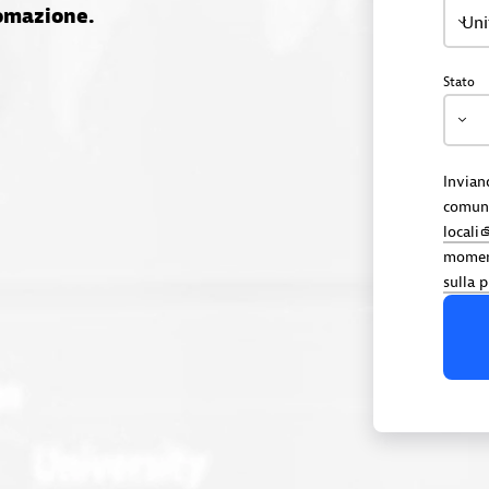
tomazione.
Uni
Stato
Invian
comuni
locali
moment
sulla 