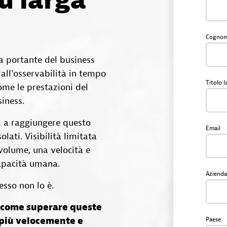
su larga
Cogno
a portante del business
all'osservabilità in tempo
Titolo 
ome le prestazioni del
siness.
a a raggiungere questo
Email
lati. Visibilità limitata
n volume, una velocità e
capacità umana.
Azienda
esso non lo è.
re come superare queste
 più velocemente e
Paese