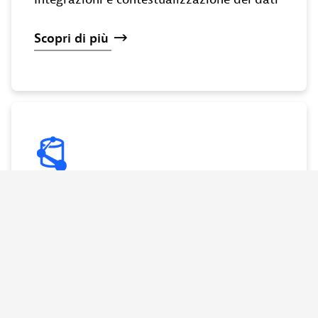
Scopri
di
più
Data lakehouse Grail
Nessuno schema, nessuna indicizzazione né
ripristino richiesti
Scopri
di
più