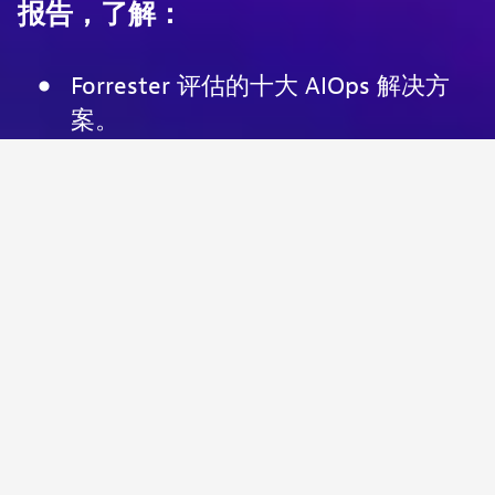
报告，了解：
Forrester 评估的十大 AIOps 解决方
案。
Forrester 如何针对组织 AIOps 评估与
实施的核心能力对解决方案进行评分
由 Davis® AI 提供支持的 Dynatrace
如何提供“精准问题根源分析和自动修
复，持续映射动态云环境中的依赖关
系，实现独一无二的可观测性”。
获取完整报告